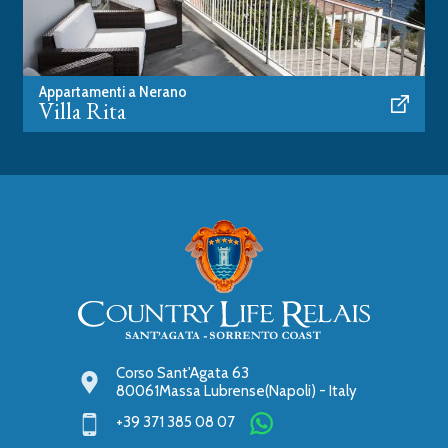
Appartamenti a Nerano
Villa Rita
Corso Sant'Agata 63
Enjoy the coast
80061
Massa Lubrense
(Napoli)
-
Italy
+39 371 385 08 07