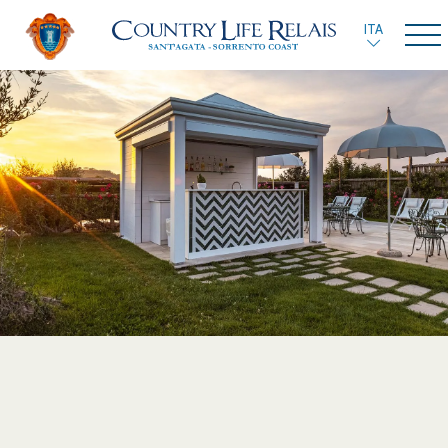
ITA
ENG