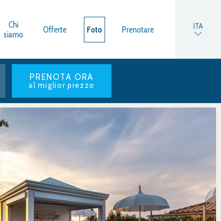
Chi
ITA
Offerte
Foto
Prenotare
siamo
ENG
PRENOTA ORA
al miglior prezzo