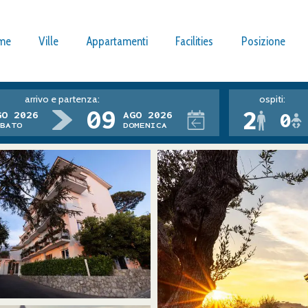
me
Ville
Appartamenti
Facilities
Posizione
arrivo e partenza:
ospiti:
09
2
0
GO 2026
AGO 2026
bato
domenica